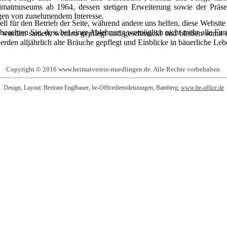
matmuseums ab 1964, dessen stetigen Erweiterung sowie der Präsent
ugen von zunehmendem Interesse.
ell für den Betrieb der Seite, während andere uns helfen, diese Websit
 beachten Sie, dass bei einer Ablehnung womöglich nicht mehr alle Funk
 wurden saniert, werden gepflegt und geschmückt und bleiben somit de
n alljährlich alte Bräuche gepflegt und Einblicke in bäuerliche Leb
Copyright © 2016 www.heimatverein-nuedlingen.de. Alle Rechte vorbehalten.
Design, Layout: Bertram Englbauer, be-Officedienstleistungen, Bamberg,
www.be-office.de