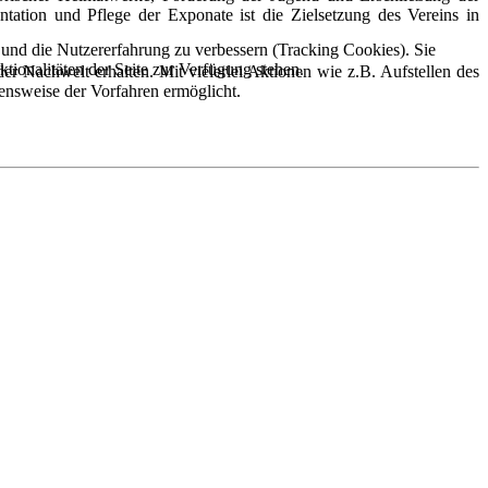
ation und Pflege der Exponate ist die Zielsetzung des Vereins in
e und die Nutzererfahrung zu verbessern (Tracking Cookies). Sie
tionalitäten der Seite zur Verfügung stehen.
r Nachwelt erhalten. Mit vielerlei Aktionen wie z.B. Aufstellen des
ensweise der Vorfahren ermöglicht.