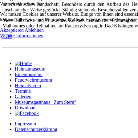
Wir benutzen Cookies
unterfränkischen Landschaft. Besonders durch den Aufbau des Hei
anschaulicher Weise geglückt. Ständig steigende Besucherzahlen ze
Wir nutzen Cookies auf unserer Website. Einige von ihnen sind essenzi
können selbst entscheiden, ob Sie die Cookies zulassen möchten. Bitte
Viele Bildstöcke und Flurkreuze, Zeichen heimatlicher Frömmigkeit,
Maibaumes oder Teilnahme am Rackozy-Festzug in Bad Kissingen werde
Akzeptieren
Ablehnen
Weitere Informationen
TOP
Heimatmuseum
Eulenmuseum
Feuerwehrmuseum
Heimatverein
Termine
Galerien
Museumsgasthaus "Zum Stern"
Download
Impressum
Datenschutzerklärung