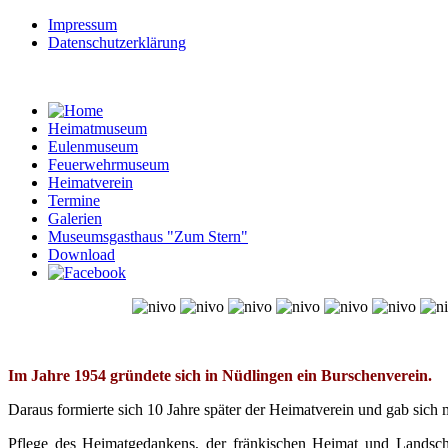
Impressum
Datenschutzerklärung
Heimatmuseum
Eulenmuseum
Feuerwehrmuseum
Heimatverein
Termine
Galerien
Museumsgasthaus "Zum Stern"
Download
© Free
Joomla! 3 Modules
- by
VinaGecko.com
Im Jahre 1954 gründete sich in Nüdlingen ein Burschenverein.
Daraus formierte sich 10 Jahre später der Heimatverein und gab sich 
Pflege des Heimatgedankens, der fränkischen Heimat und Landscha