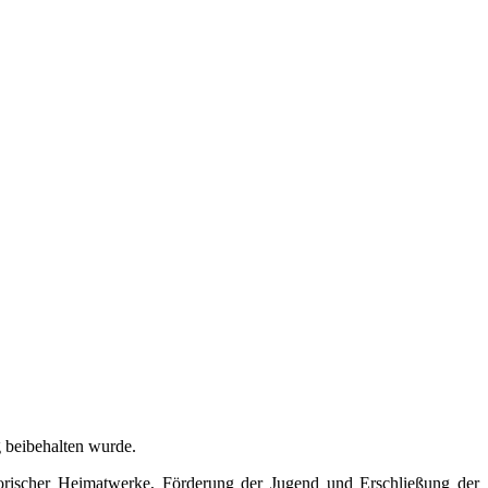
g beibehalten wurde.
torischer Heimatwerke, Förderung der Jugend und Erschließung der