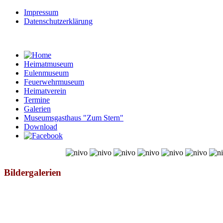
Impressum
Datenschutzerklärung
Heimatmuseum
Eulenmuseum
Feuerwehrmuseum
Heimatverein
Termine
Galerien
Museumsgasthaus "Zum Stern"
Download
© Free
Joomla! 3 Modules
- by
VinaGecko.com
Bildergalerien