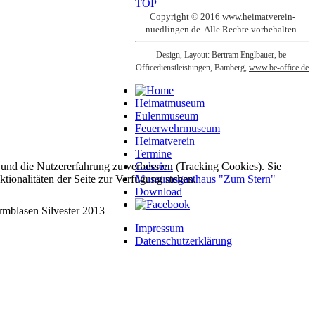
TOP
Copyright © 2016 www.heimatverein-
nuedlingen.de. Alle Rechte vorbehalten.
Design, Layout: Bertram Englbauer, be-
Officedienstleistungen, Bamberg,
www.be-office.de
Heimatmuseum
Eulenmuseum
Feuerwehrmuseum
Heimatverein
Termine
e und die Nutzererfahrung zu verbessern (Tracking Cookies). Sie
Galerien
tionalitäten der Seite zur Verfügung stehen.
Museumsgasthaus "Zum Stern"
Download
rmblasen Silvester 2013
Impressum
Datenschutzerklärung