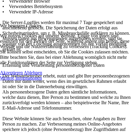
• Verwendeter Browser
• Verwendetes Betriebssystem
• Verwendete IP-Adresse
Die Server-Logfiles werden für maximal 7 Tage gespeichert und
Wir benutzen Cookies
anschließend gelöscht. Die Speicherung der Daten erfolgt aus
Sicherheitsgründen, um z. B. Missbrauchsfälle aufklären zu können.
Wir nutzen Cookies auf unserer Website. Einige von ihnen sind
Müssen Daten aus Beweisgründen aufgehoben werden, sind sie
essenziell für den Betrieb der Seite, während andere uns helfen, diese
solange von der Löschung ausgenommen bis der Vorfall endgültig
Website und die Nutzererfahrung zu verbessern (Tracking Cookies).
geklärt ist.
Sie können selbst entscheiden, ob Sie die Cookies zulassen möchten.
Bitte beachten Sie, dass bei einer Ablehnung womöglich nicht mehr
alle Funktionalitäten der Seite zur Verfügung stehen.
Erfassung und Verarbeitung personenbezogener Daten
Akzeptieren
Ablehnen
Der Websitebetreiber erhebt, nutzt und gibt Ihre personenbezogenen
Weitere Informationen
Daten nur dann weiter, wenn dies im gesetzlichen Rahmen erlaubt
ist oder Sie in die Datenerhebung einwilligen.
Als personenbezogene Daten gelten sämtliche Informationen,
welche dazu dienen, Ihre Person zu bestimmen und welche zu Ihnen
zurückverfolgt werden können – also beispielsweise Ihr Name, Ihre
E-Mail-Adresse und Telefonnummer.
Diese Website können Sie auch besuchen, ohne Angaben zu Ihrer
Person zu machen. Zur Verbesserung meines Online-Angebotes
speichere ich jedoch (ohne Personenbezug) Ihre Zugriffsdaten auf