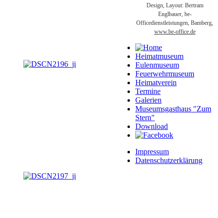
Design, Layout: Bertram
Englbauer, be-
Officedienstleistungen, Bamberg,
www.be-office.de
Heimatmuseum
Eulenmuseum
Feuerwehrmuseum
Heimatverein
Termine
Galerien
Museumsgasthaus "Zum
Stern"
Download
Impressum
Datenschutzerklärung